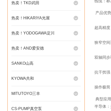
线缆：标准
热卖！TKD武田
产品优
热卖！HIKARIYA光屋
超高精度：
热卖！YODOGAWA淀川
狭窄空间
热卖！AND爱安德
双轴同步
SANKO山高
抗干扰强
KYOWA共和
操作极简
MITUTOYO三丰
典型应
半导体：
CS-PUMP真空泵