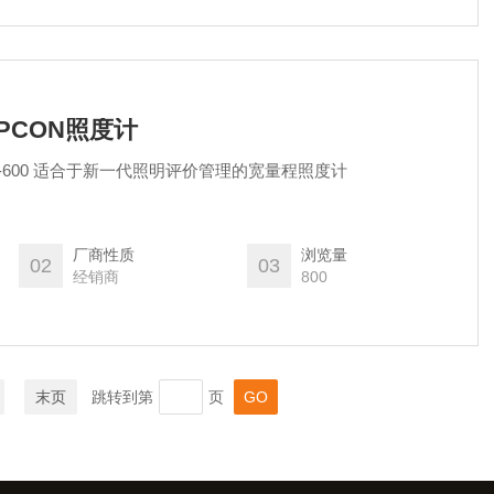
OPCON照度计
原装日本TOPCON照度计IM-600 适合于新一代照明评价管理的宽量程照度计
厂商性质
浏览量
02
03
经销商
800
末页
跳转到第
页