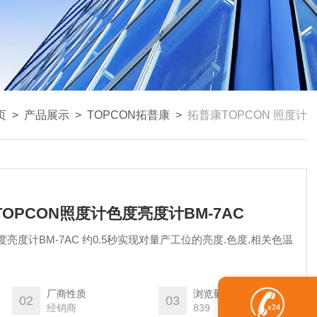
页
>
产品展示
>
TOPCON拓普康
>
拓普康TOPCON 照度计
TOPCON照度计色度亮度计BM-7AC
亮度计BM-7AC 约0.5秒实现对量产工位的亮度.色度.相关色温
厂商性质
浏览量
02
03
经销商
839