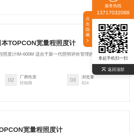
服务热线
13717032088
点
击
隐
藏
应日本TOPCON宽量程照度计
玉崎供应日本TOPCON宽量程照度计IM-600M 适合于新一代照明评价管理的宽量程照度计
拿起手机扫一扫
返回顶部
厂商性质
浏览量
02
03
经销商
824
本TOPCON宽量程照度计