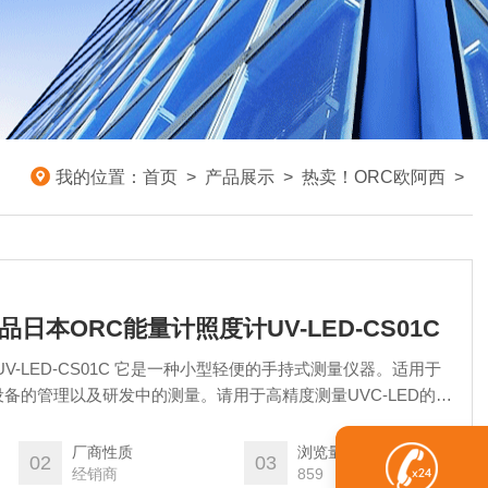
我的位置：
首页
>
产品展示
>
热卖！ORC欧阿西
>
C新品日本ORC能量计照度计UV-LED-CS01C
V-LED-CS01C 它是一种小型轻便的手持式测量仪器。适用于
 的设备的管理以及研发中的测量。请用于高精度测量UVC-LED的
量）。
厂商性质
浏览量
02
03
经销商
859