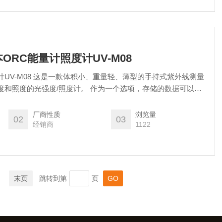
本ORC能量计照度计UV-M08
计UV-M08 这是一款体积小、重量轻、薄型的手持式紫外线测量
/照度计。 作为一个选项，存储的数据可以传
厂商性质
浏览量
02
03
经销商
1122
末页
跳转到第
页