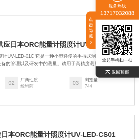
服务热线
13717032088
点
击
隐
藏
玉崎供应日本ORC能量计照度计UV-LED-01C
计UV-LED-01C 它是一种小型轻便的手持式测量仪器。适用于
拿起手机扫一扫
 的设备的管理以及研发中的测量。请用于高精度测量UVC-LED的
量）。
返回顶部
厂商性质
浏览量
02
03
经销商
744
原装日本ORC能量计照度计UV-LED-CS01