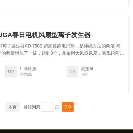
ASUGA春日电机风扇型离子发生器
型离子发生器KD-750B 超高速静电消除，是传统方法的两倍 与
针的数量增加了一倍，达到8个，并采用大风量风扇，实现约两倍
厂商性质
浏览量
02
03
经销商
797
末页
跳转到第
页