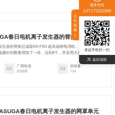
服务热线
13717032088
点
击
隐
藏
ASUGA春日电机离子发生器的替换过滤器
发生器的替换过滤器KN-FI03 超高速静电消除，是传统方法的两
拿起手机扫一扫
电极针的数量增加了一倍，达到8个，并采用大风量风扇，实现
返回顶部
厂商性质
浏览量
02
03
经销商
744
日本KASUGA春日电机离子发生器的网罩单元