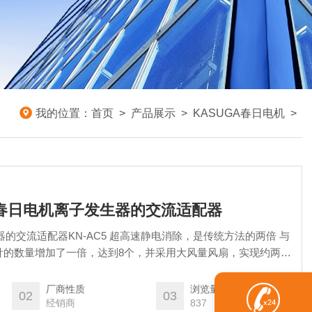
我的位置：
首页
>
产品展示
>
KASUGA春日电机
>
GA春日电机离子发生器的交流适配器
器的交流适配器KN-AC5 超高速静电消除，是传统方法的两倍 与
针的数量增加了一倍，达到8个，并采用大风量风扇，实现约两倍
厂商性质
浏览量
02
03
经销商
837