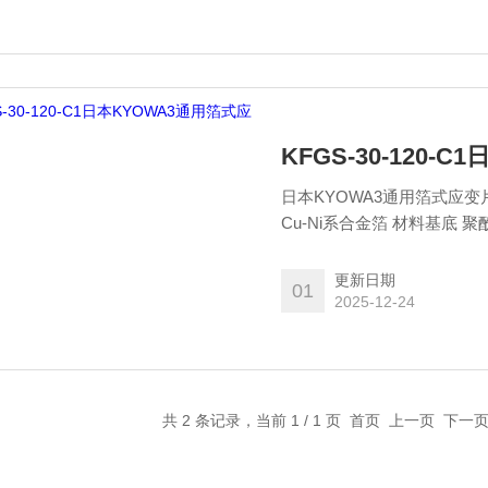
KFGS-30-120
日本KYOWA3通用箔式应变片
Cu-Ni系合金箔 材料基底 聚酰胺 使用主要适用粘合剂硬化后的使用温度范围（℃） CC-
33A：-196～120℃ CC-35：
更新日期
01
2025-12-24
共 2 条记录，当前 1 / 1 页 首页 上一页 下