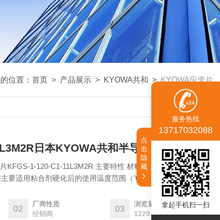
我的位置：
首页
>
产品展示
>
KYOWA共和
>
KYOWA应变片
服务热线
13717032088
点
1-11L3M2R日本KYOWA共和半导体应变片
击
隐
GS-1-120-C1-11L3M2R 主要特性 材料电阻元件 Cu-Ni系
藏
主要适用粘合剂硬化后的使用温度范围（℃） CC-33A：-196～
CC-36：-30～100℃ EP-340：-55～150℃ PC-600：-196～150℃
℃） 聚酯铜线
厂商性质
浏览量
拿起手机扫一扫
02
03
经销商
1229