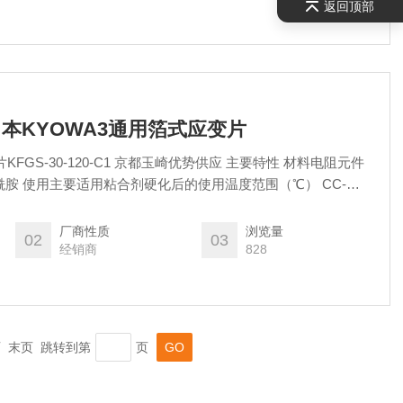
返回顶部
-C1日本KYOWA3通用箔式应变片
KFGS-30-120-C1 京都玉崎优势供应 主要特性 材料电阻元件
-30～120℃ CC-36：-30～100℃ EP-340：-55～150℃ PC-
600：-196～150℃ 和主要的导线组合时的温度（℃） 聚酯铜线
厂商性质
浏览量
02
03
经销商
828
一页 末页 跳转到第
页