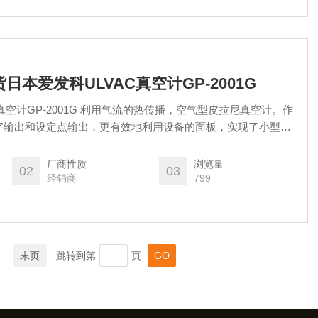
现货日本爱发科ULVAC真空计GP-2001G
真空计GP-2001G 利用气流的热传播，空气型皮拉尼真空计。作
字输出和设定点输出，更有效地利用设备的面板，实现了小型
厂商性质
浏览量
02
03
经销商
799
末页
跳转到第
页