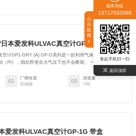
服务热线
13717032088
点
击
隐
藏
货日本爱发科ULVAC真空计GP1-GRY (A)
空计GP1-GRY (A) GP-G系列是一款利用气体热传导的恒温皮
拿起手机扫一扫
铂（Pt），因此即使在大气压下也不会断裂。 一种多功能真空
的压力。 此外，通过设定点，它可用于控制各种联锁和排气顺
返回顶部
厂商性质
浏览量
02
03
经销商
799
本爱发科ULVAC真空计GP-1G 带盒