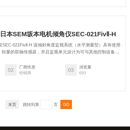
原装日本SEM坂本电机倾角仪SEC-021FivⅡ-H
EC-021FivⅡ-H 该倾斜角度监视系统（水平测量型）具有使用
型、轻量的双轴传感器，并且监视单元设计为可与其他控制设备和
一起纳入控制面板（包括电源）。
厂商性质
浏览量
02
03
经销商
693
末页
跳转到第
页