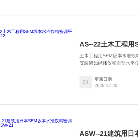
AS--22土木工程
土木工程用SEM坂本水准仪
安装诸如经纬仪和自动水平
了劳动力成本。其直径为φ2
池供电，因此可以在小型隧
更新日期
01
2025-12-29
ASW--21建筑用