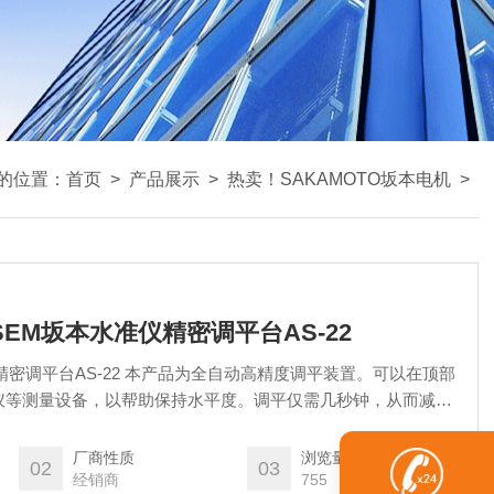
的位置：
首页
>
产品展示
>
热卖！SAKAMOTO坂本电机
>
用SEM坂本水准仪精密调平台AS-22
精密调平台AS-22 本产品为全自动高精度调平装置。可以在顶部
仪等测量设备，以帮助保持水平度。调平仅需几秒钟，从而减少
00，适用于需要更大或更重的测量设备的场合。由于它可采用电
道、桥梁等人们难以进入的恶劣环境中使用。
厂商性质
浏览量
02
03
经销商
755