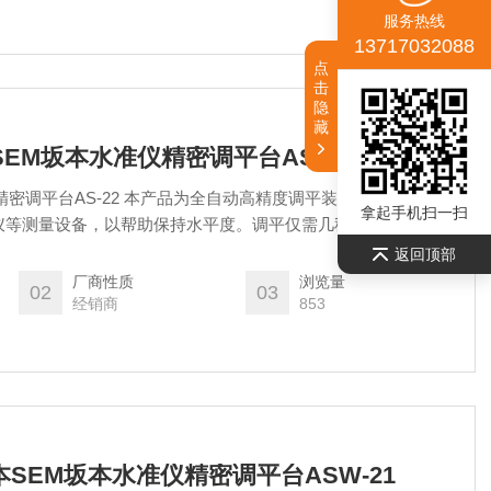
服务热线
13717032088
点
击
隐
藏
用SEM坂本水准仪精密调平台AS-22
精密调平台AS-22 本产品为全自动高精度调平装置。可以在顶部
拿起手机扫一扫
仪等测量设备，以帮助保持水平度。调平仅需几秒钟，从而减少
00，适用于需要更大或更重的测量设备的场合。由于它可采用电
返回顶部
道、桥梁等人们难以进入的恶劣环境中使用。
厂商性质
浏览量
02
03
经销商
853
日本SEM坂本水准仪精密调平台ASW-21