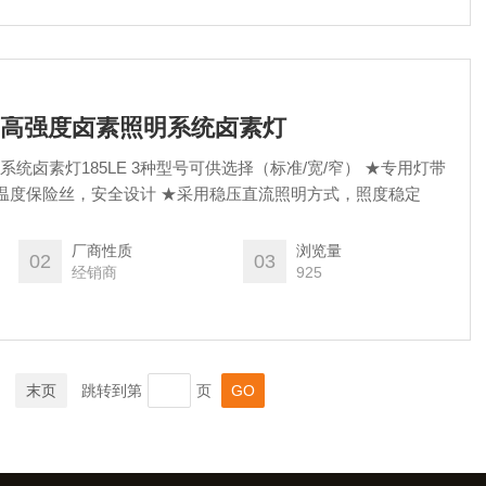
S超高强度卤素照明系统卤素灯
系统卤素灯185LE 3种型号可供选择（标准/宽/窄） ★专用灯带
引线，方便更换 ★灯箱内置温度保险丝，安全设计 ★采用稳压直流照明方式，照度稳定
厂商性质
浏览量
02
03
经销商
925
末页
跳转到第
页