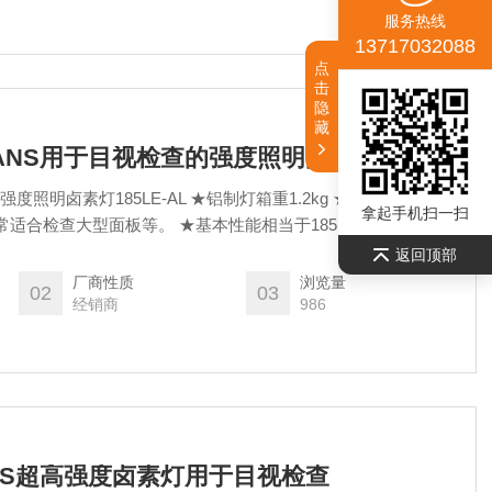
服务热线
13717032088
点
击
隐
藏
S-VANS用于目视检查的强度照明卤素灯
强度照明卤素灯185LE-AL ★铝制灯箱重1.2kg ★可选择拱形夹
拿起手机扫一扫
具和锤式夹具 ★手持式，非常适合检查大型面板等。 ★基本性能相当于185LE标准型
返回顶部
厂商性质
浏览量
02
03
经销商
986
VANS超高强度卤素灯用于目视检查