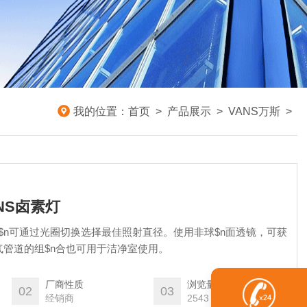
我的位置：
首页
>
产品展示
>
VANS万斯
>
ANS卤素灯
LE$n可通过光圈切换选择最佳照射直径。使用非球$n面透镜，可获
管道的组$n合也可用于洁净室使用。
厂商性质
浏览量
02
03
经销商
2543