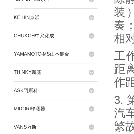
装）
KEIHIN京浜
奏
相
CHUKOH中兴化成
工
YAMAMOTO-MS山本鍍金
距离
THINKY新基
作距
ASK阿斯科
3
MIDORI绿测器
汽
繁
VANS万斯