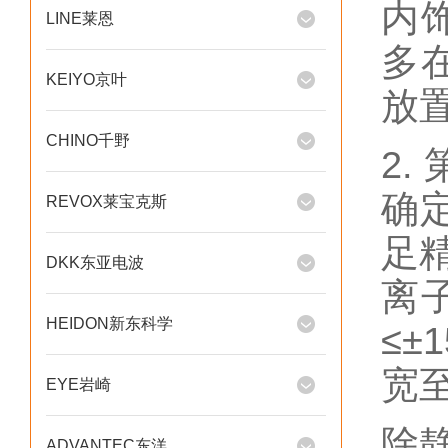
内
LINE莱恩
多
KEIYO京叶
放
CHINO千野
2
确
REVOX莱宝克斯
足
DKK东亚电波
离
HEIDON新东科学
≤
宽
EYE岩崎
除
ADVANTEC东洋