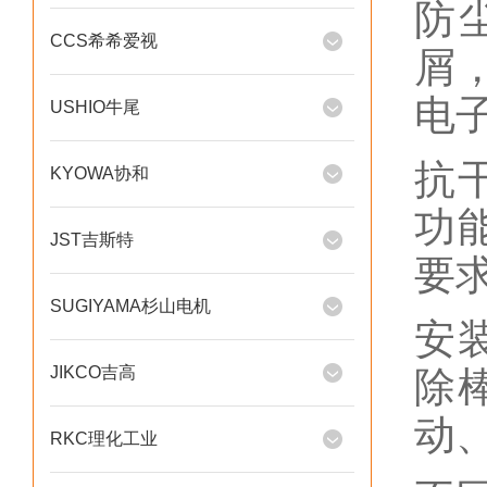
防
CCS希希爱视
屑
电
USHIO牛尾
抗
KYOWA协和
功
JST吉斯特
要
SUGIYAMA杉山电机
安
JIKCO吉高
除
动
RKC理化工业