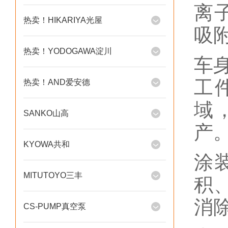
离
热卖！HIKARIYA光屋
吸
热卖！YODOGAWA淀川
车身
工
热卖！AND爱安德
域
SANKO山高
产
KYOWA共和
涂
MITUTOYO三丰
积
消
CS-PUMP真空泵