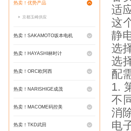
热卖！优势产品
适
京都玉崎供应
这
静
热卖！SAKAMOTO坂本电机
选
热卖！HAYASHI林时计
选
配
热卖！ORC欧阿西
1
热卖！NARISHIGE成茂
不
热卖！MACOME码控美
消
电
热卖！TKD武田