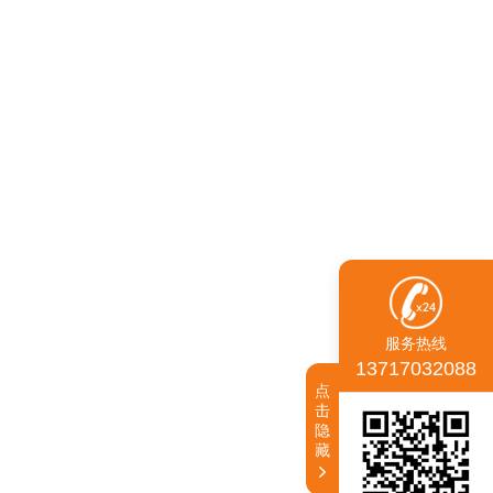
服务热线
13717032088
点
击
隐
藏