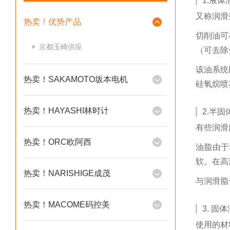
1.液体
又称润滑
热卖！优势产品
切削油可
京都玉崎供应
（可去除
该油系统
热卖！SAKAMOTO坂本电机
硅氧烷喷
热卖！HAYASHI林时计
2.半
有些润滑
热卖！ORC欧阿西
油脂由于
软。在高
热卖！NARISHIGE成茂
与润滑脂
热卖！MACOME码控美
3. 固
使用的材