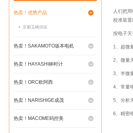
人们把用
热卖！优势产品
校准装置
京都玉崎供应
按电子天
热卖！SAKAMOTO坂本电机
1、超微
2、微量
热卖！HAYASHI林时计
3、半微
热卖！ORC欧阿西
4、常量
热卖！NARISHIGE成茂
5、分析
6、精密
热卖！MACOME码控美