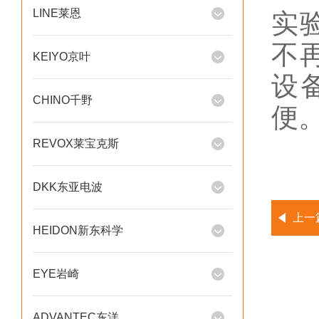
LINE莱恩
实
不
KEIYO京叶
设
CHINO千野
便
REVOX莱宝克斯
DKK东亚电波
上一
HEIDON新东科学
EYE岩崎
ADVANTEC东洋