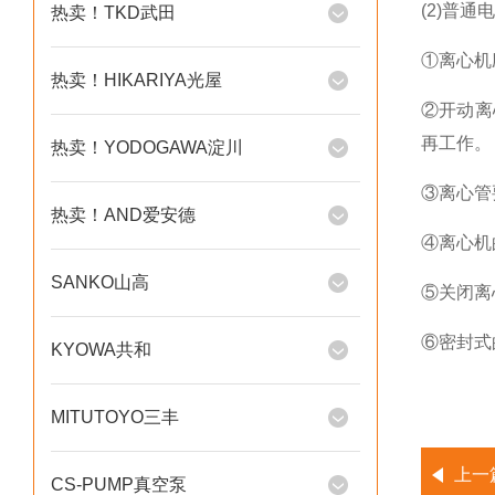
(2)普
热卖！TKD武田
①离心机
热卖！HIKARIYA光屋
②开动离
再工作。
热卖！YODOGAWA淀川
③离心管
热卖！AND爱安德
④离心机
SANKO山高
⑤关闭离
⑥密封式
KYOWA共和
MITUTOYO三丰
上一
CS-PUMP真空泵