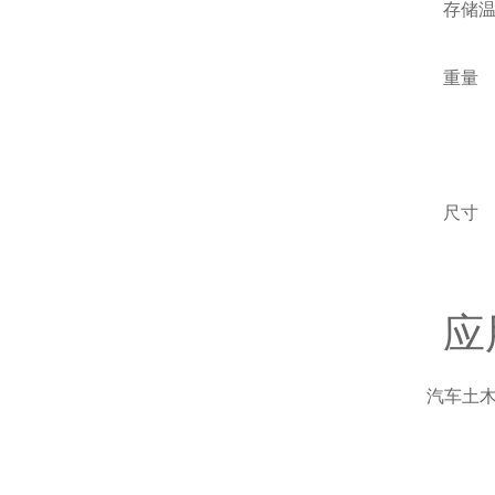
存储
重量
监
传
尺寸
监
传
应
汽车
土