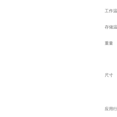
工作
存储
重量
监
传
尺寸
监
传
应用行