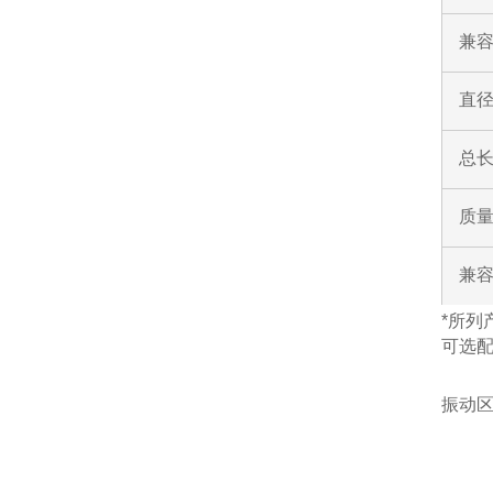
兼容
直
总
质
兼
*所列
可选
振动