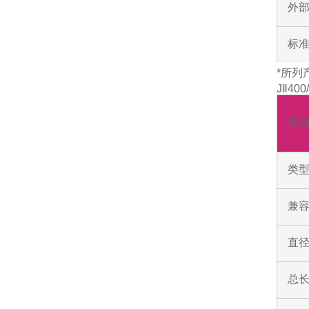
外部
标
*所列
JⅡ40
振
类
兼容
直
总