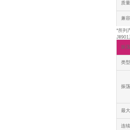
质
兼
*所列
JⅡ9
振
类
振荡
最
连