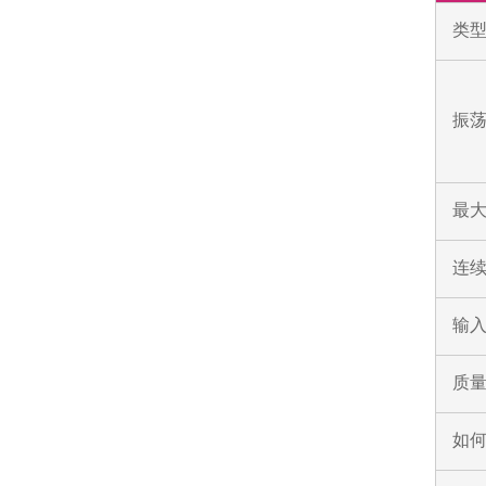
类
振荡
最
连
输入
质
如