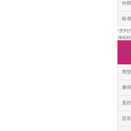
外部
标
*所列
JⅡ40
振
类
兼容
直
总