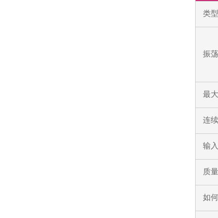
类
振荡
最
连
输入
质
如