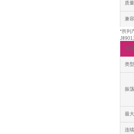
质
兼
*所列
JⅡ9
振
类
振荡
最
连