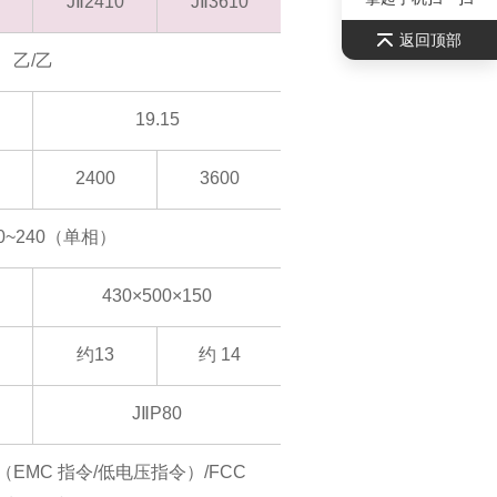
JⅡ2410
JⅡ3610
返回顶部
乙/乙
19.15
2400
3600
00~240（单相）
430×500×150
约13
约 14
JⅡP80
（EMC 指令/低电压指令）/FCC