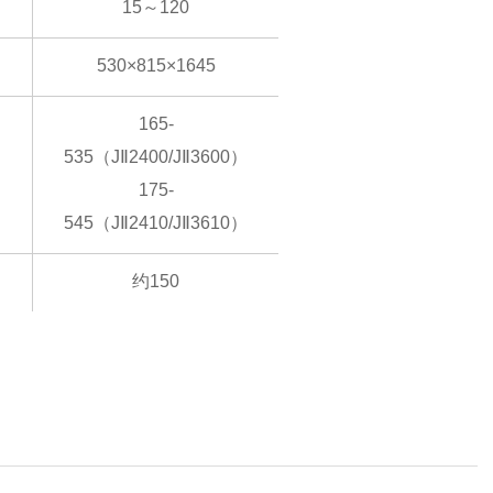
15～120
530×815×1645
165-
）
535（JⅡ2400/JⅡ3600）
175-
）
545（JⅡ2410/JⅡ3610）
约150