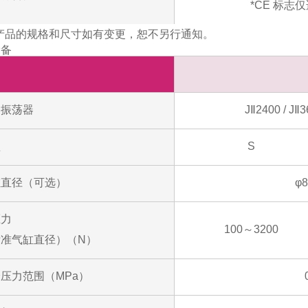
*CE 标志
产品的规格和尺寸如有变更，恕不另行通知。
设备
容振荡器
JⅡ2400 / JⅡ3
型
S
缸直径（可选）
φ
压力
100～3200
标准气缸直径）（N）
压力范围（MPa）