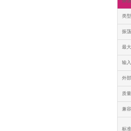
振
类
振荡
最
输入
外部
质
兼
标