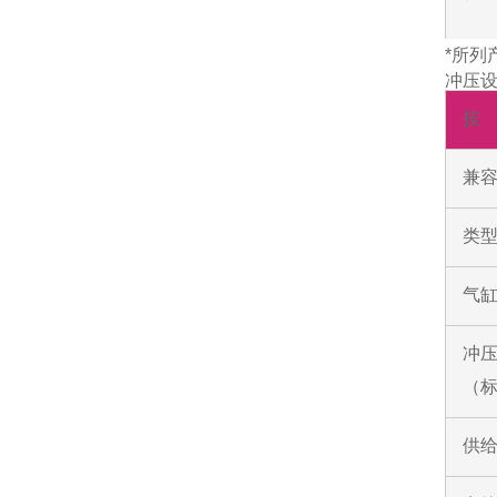
*所列
冲压
按
兼
类
气
冲
（
供给