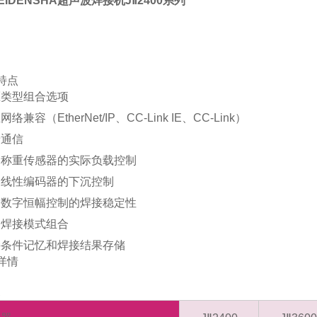
EIDENSHA超声波焊接机JⅡ2400系列
特点
压类型组合选项
络兼容（EtherNet/IP、CC-Link IE、CC-Link）
牙通信
用称重传感器的实际负载控制
用线性编码器的下沉控制
用数字恒幅控制的焊接稳定性
种焊接模式组合
接条件记忆和焊接结果存储
详情
器