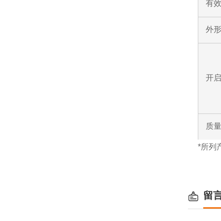
有效
外形
开
质
*所列
留