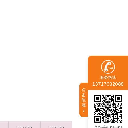
服务热线
13717032088
点
击
隐
藏
拿起手机扫一扫