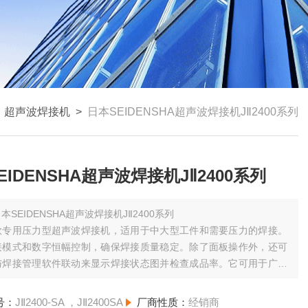
>
超声波焊接机
>
日本SEIDENSHA超声波焊接机JⅡ2400系列
EIDENSHA超声波焊接机JⅡ2400系列
本SEIDENSHA超声波焊接机JⅡ2400系列
款专用压力型超声波焊接机，适用于中大型工件和需要压力的焊接。
接模式和数字恒幅控制，确保焊接质量稳定。除了面板操作外，还可
与焊接管理软件联动来显示焊接状态图并检查成品率。它可用于广泛
，包括成型产品的传输焊接、片材和无纺布的直接焊接、嵌件、点
孔和浇口切割。作为一个选项，还可以提供对工业网络通信的支持。
号：
JⅡ2400-SA ，JⅡ2400SA
厂商性质：
经销商