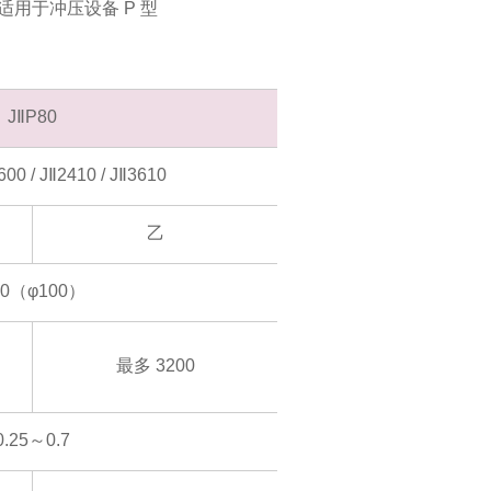
仅适用于冲压设备 P 型
JⅡP80
600 / JⅡ2410 / JⅡ3610
乙
80（φ100）
最多 3200
0.25～0.7