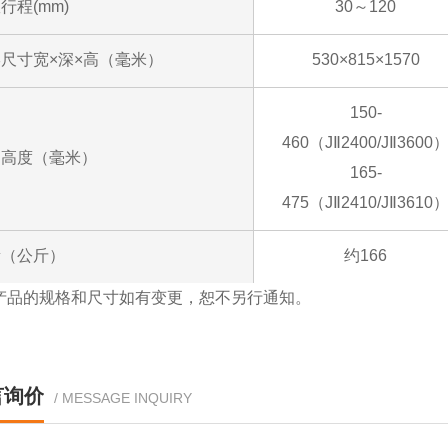
行程(mm)
30～120
尺寸宽×深×高（毫米）
530×815×1570
150-
460（JⅡ2400/JⅡ3600
启高度（毫米）
165-
475（JⅡ2410/JⅡ3610
量（公斤）
约166
产品的规格和尺寸如有变更，恕不另行通知。
言询价
/ MESSAGE INQUIRY