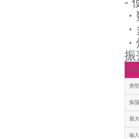
-
・
・
・
振
振
类
振荡
最
输入