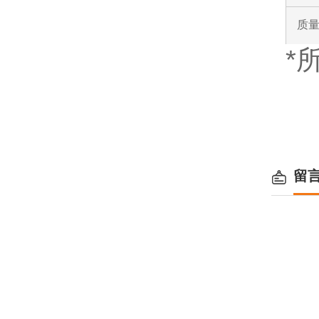
质
*
留