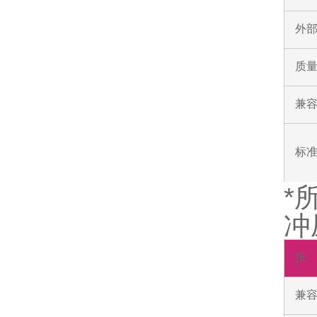
外部
质
兼
标
*
冲
按
兼