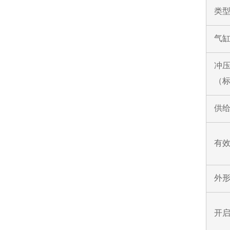
类
气
冲
（
供给
有效
外形
开