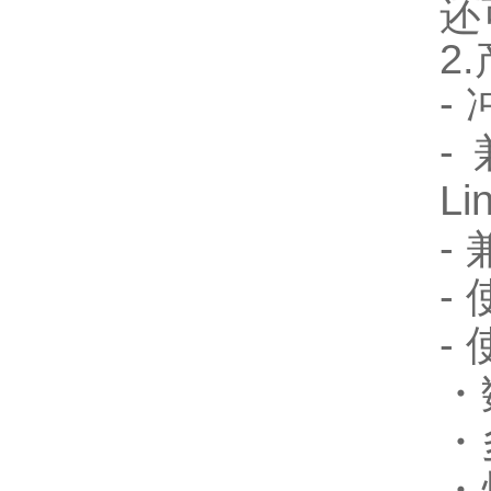
还
2
-
-
Li
-
-
-
・
・
・