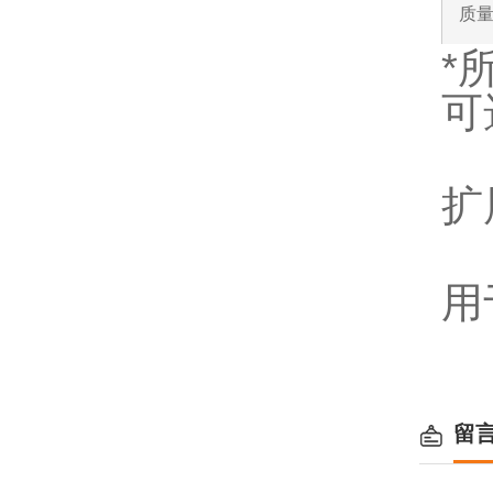
质
*
可
扩
用
留