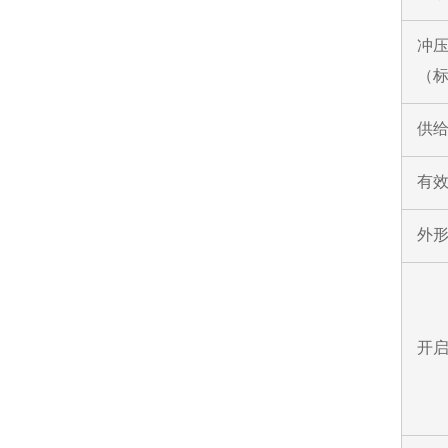
冲
（
供给
有效
外形
开