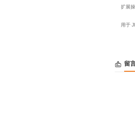
扩展
用于 J
留