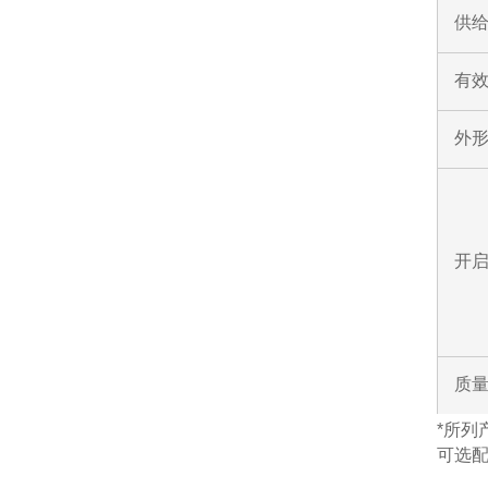
供给
有效
外形
开
质
*所列
可选