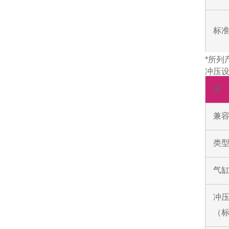
标
*所列
冲压
按
兼
类
气
冲
（