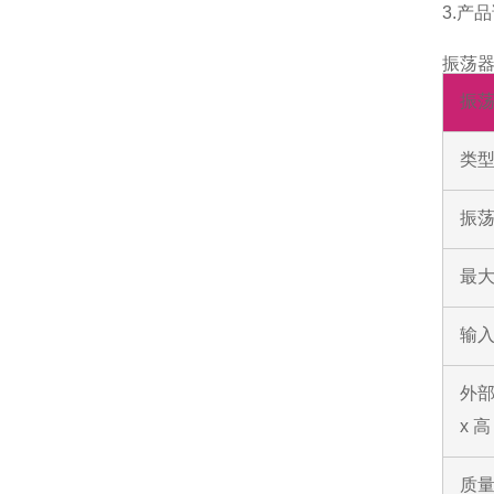
3.产
振荡
振
类
振荡
最
输入
外部
x 
质