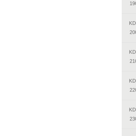
19
KD
20
KD
21
KD
22
KD
23