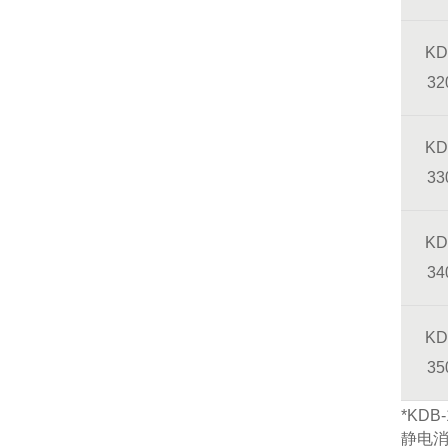
KD
32
KD
33
KD
34
KD
35
*KD
静电