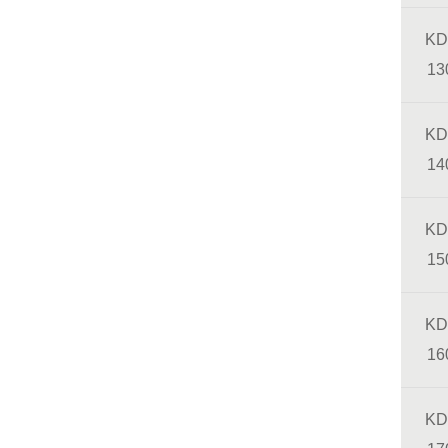
KD
13
KD
14
KD
15
KD
16
KD