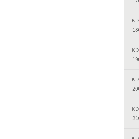
17
KD
18
KD
19
KD
20
KD
21
KD