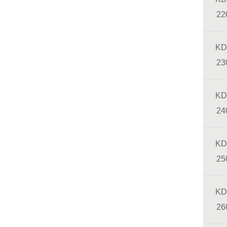
22
KD
23
KD
24
KD
25
KD
26