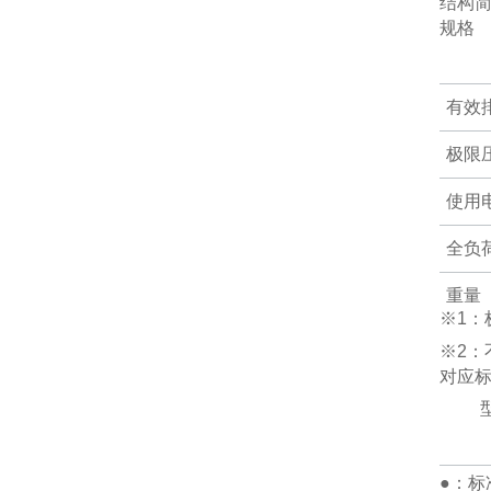
结构
规格
有效
极限
使用
全负
重量
※1：
吸・
※2：
对应标
使用
最大
●：标
DA