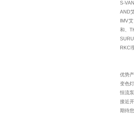
S-VA
AND
IMV
艾
和、
T
SURU
RKC
优势产
变色灯
恒流
接近
期待