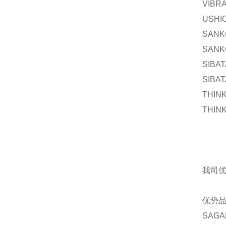
VIBR
USHI
SAN
SANK
SIBA
SIBA
THIN
THIN
我司
优势
SAGA