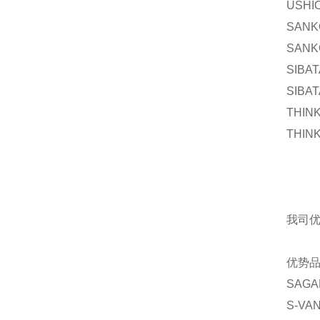
USHI
SAN
SANK
SIBA
SIBA
THIN
THIN
我司
优势
SAGA
S-VA