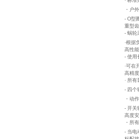
· 标
・户外
- O
重型
- 蜗
·根
高性
- 使
·可
高精
· 所
- 四
・动
- 开
高度安
・所
- 当
标配接