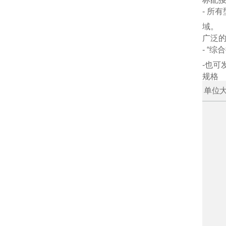
- 
域。
广泛
- “
-也可
规格
单位