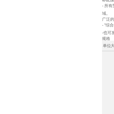
- 
域。
广泛
- “
-也可
规格
单位