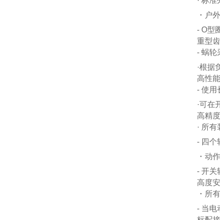
· 标
・户外
- O
重型
- 蜗
·根
高性
- 使
·可
高精
· 所
- 四
・动
- 开
高度安
・所
- 当
标配接