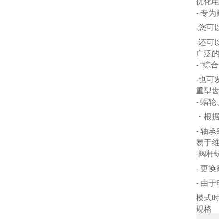
优化
- 专
-您可
-还可
广泛
- “
-也可
重型
- 蜗
・根据
- 轴
易于
-阀杆
- 更
- 由
模式时
规格