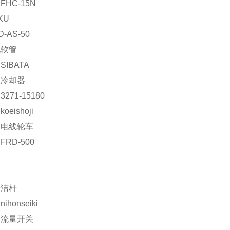
HC-15N
KU
D-AS-50
电软管
IBATA
：冷却器
271-15180
eishoji
：电线轮车
RD-500
清洁杆
honseiki
：流量开关