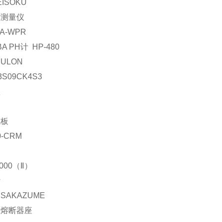
EISOKU
度测量仪
A-WPR
BA PH计 HP-480
ULON
3S09CK4S3
盒
主板
0-CRM
000（Ⅱ）
计
SAKAZUME
：熔断器座