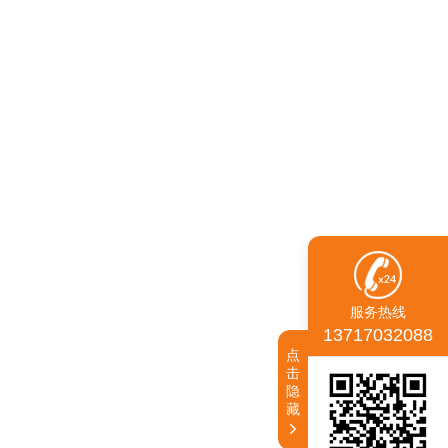
服务热线
13717032088
点
击
隐
藏