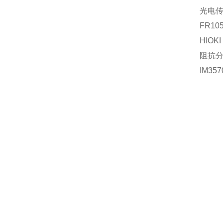
光电
FR10
HIOKI
阻抗
IM357