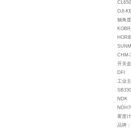
CL650
OJI-K
轴角
KOBR
HORI
SUNM
CHM-
开关
DFI
工业
SB33
NDK
NDH7
雾度
品牌：