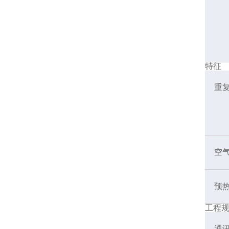
特征
重
空
预
工程
通