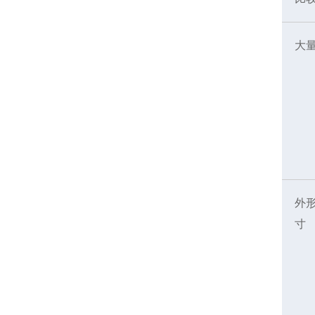
大
外
寸