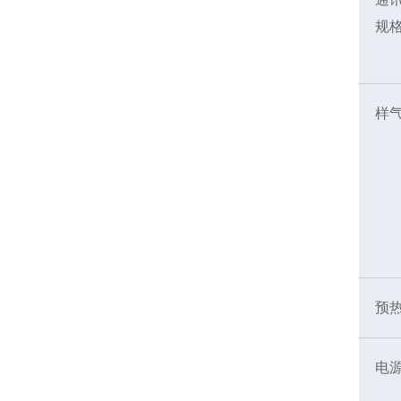
规
样
预
电