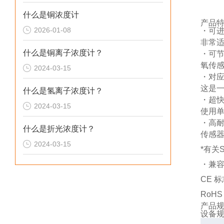
什么是铜浓度计
产品
2026-01-08
・可进
非常适
什么是铜离子浓度计？
・可
氧传
2024-03-15
・对
这是
什么是氢离子浓度计？
・超
2024-03-15
使用
・高
什么是折光浓度计？
传感
2024-03-15
*有关
・兼
CE 标志
RoHS
产品
设备