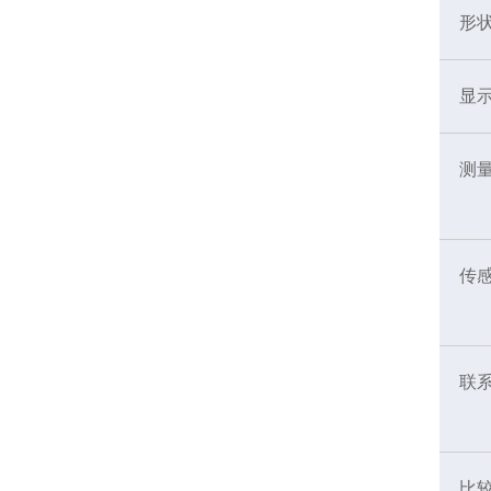
形
显
测
传
联
比