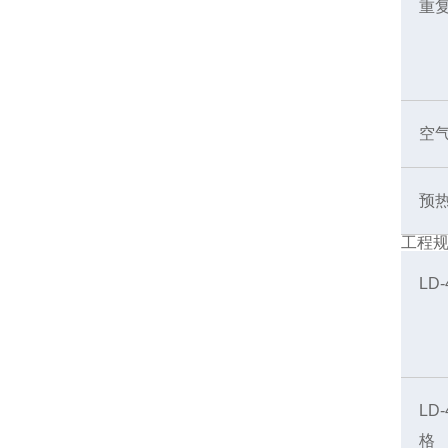
重
空
预
工程
LD
LD
格