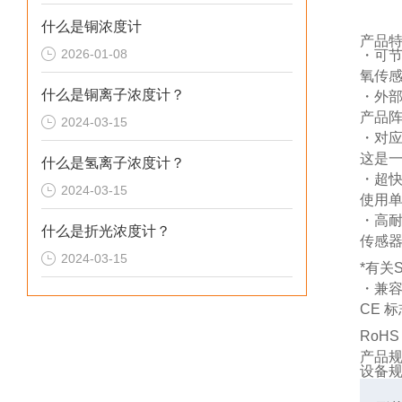
什么是铜浓度计
产品
2026-01-08
・可
氧传
什么是铜离子浓度计？
・外
产品阵
2024-03-15
・对
这是
什么是氢离子浓度计？
・超
2024-03-15
使用
・高
什么是折光浓度计？
传感
2024-03-15
*有关
・兼
CE 标志
RoHS
产品
设备