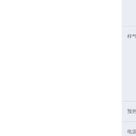
样
预
电