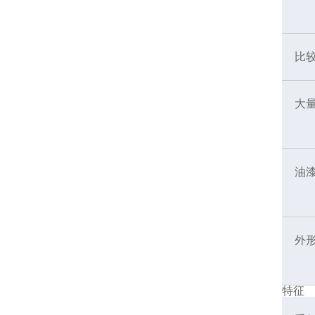
比
大
油
外
特征