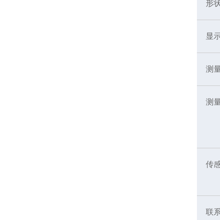
形
显
测
测
传
联