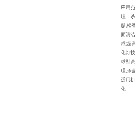
应用范
理，
腊,松
面清
成;超
化灯技
球型高
理,杀
适用机
化