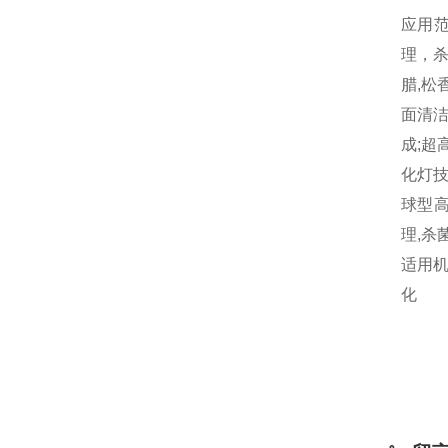
应用范
理，
腊,松
面清
成;超
化灯技
球型高
理,杀
适用机
化