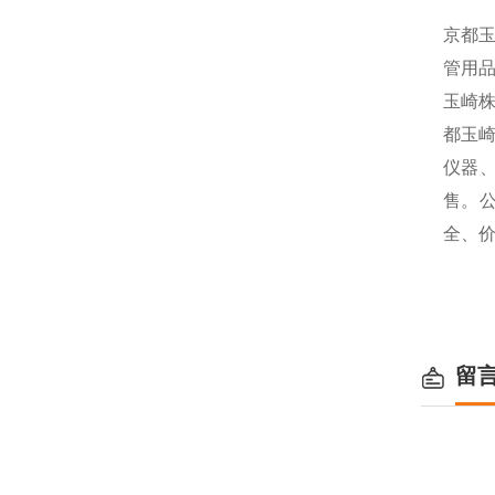
京都
管用品
玉崎
都玉
仪器
售。
全、
留