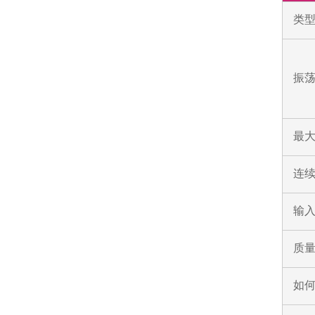
类
振荡
最
连
输入
质
如