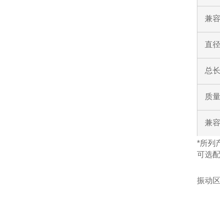
兼容
直
总
质
兼
*所列
可选
振动