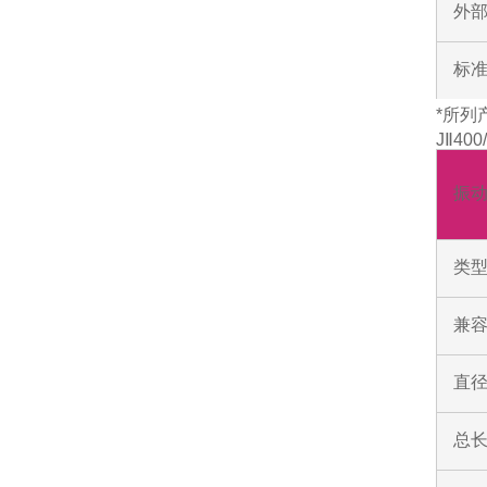
外部
标
*所列
JⅡ40
振
类
兼容
直
总