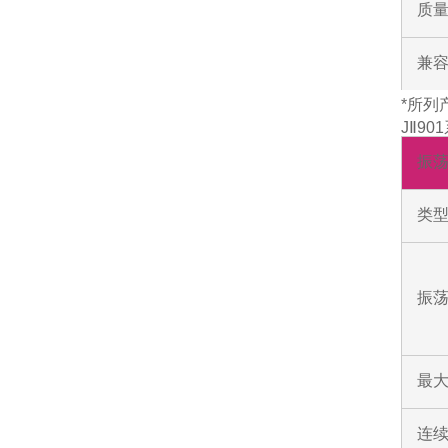
质
兼
*所列
JⅡ9
振
类
振荡
最
连