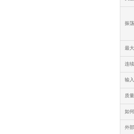
振荡
最
连
输入
质
如
外部