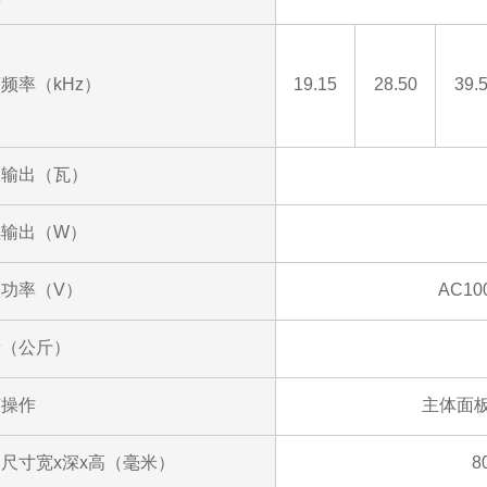
频率（kHz）
19.15
28.50
39.
大输出（瓦）
续输出（W）
功率（V）
AC1
量（公斤）
何操作
主体面板/
尺寸宽x深x高（毫米）
8