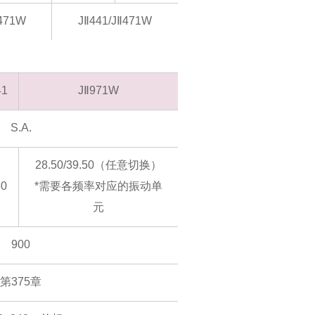
Ⅱ471W
JⅡ441/JⅡ471W
41
JⅡ971W
S.A.
28.50/39.50（任意切换）
50
*需要各频率对应的振动单
元
900
第375章