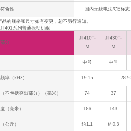
准符合性
国内无线电法/CE标志
产品的规格和尺寸如有变更，恕不另行通知。
0/JⅡ401系列普通振动机组
JⅡ410T-
JⅡ430T-
动部分
M
M
型
中号
中号
频率（kHz）
19.15
28.5
径（不包括突出部分）（毫米）
74
37
长度（毫米）
186
143
量（公斤）
约1.1
约0.3