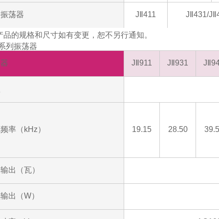
容振荡器
JⅡ411
JⅡ431/J
产品的规格和尺寸如有变更，恕不另行通知。
01系列振荡器
荡器
JⅡ911
JⅡ931
JⅡ9
型
频率（kHz）
19.15
28.50
39.
大输出（瓦）
续输出（W）