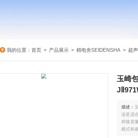
我的位置：
首页
>
产品展示
>
精电舍SEIDENSHA
>
超声
玉崎包
JⅡ97
描述：
玉
这是适
焊接质
模式和
还可以