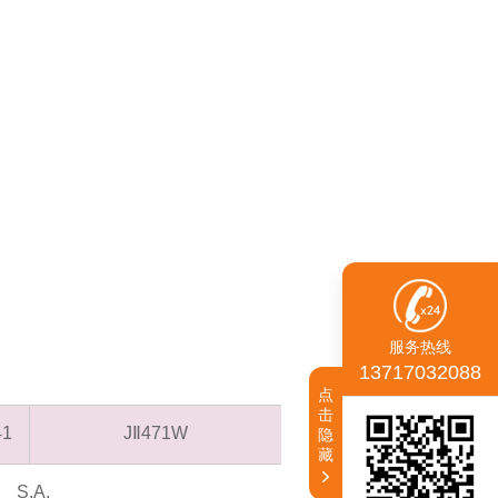
服务热线
13717032088
点
击
41
JⅡ471W
隐
藏
S.A.