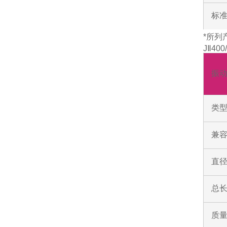
标
*所列
JⅡ40
振
类
兼容
直
总
质