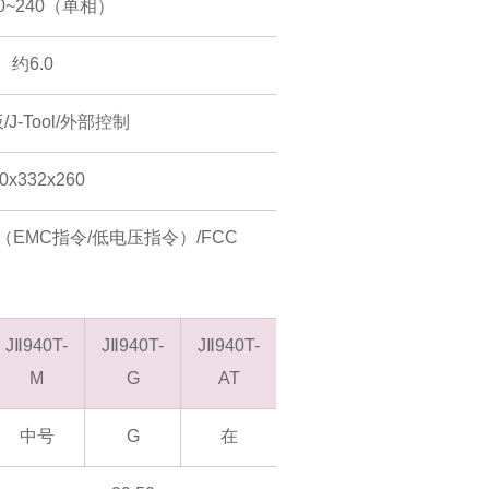
00~240（单相）
约6.0
J-Tool/外部控制
0x332x260
（EMC指令/低电压指令）/FCC
JⅡ940T-
JⅡ940T-
JⅡ940T-
M
G
AT
中号
G
在