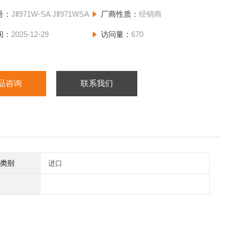
品的传输焊接、片材和无纺布的直接焊接、嵌件、点焊、穿孔和浇口
号：
JⅡ971W-SA JⅡ971WSA
厂商性质：
经销商
间：
2025-12-29
访问量：
670
品咨询
联系我们
类别
进口