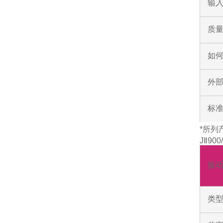
输入
质
如
外部
标
*所列
JⅡ9
振
类