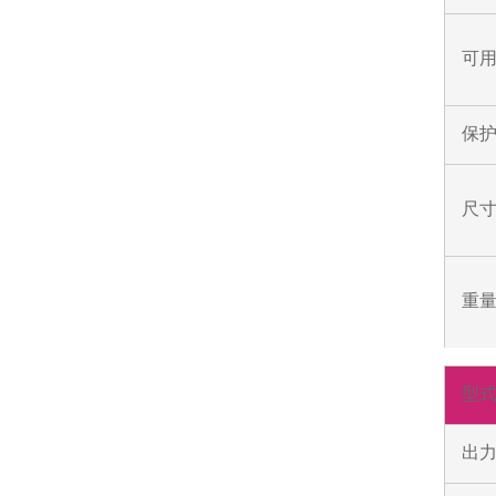
可
保
尺寸
重
型
出力