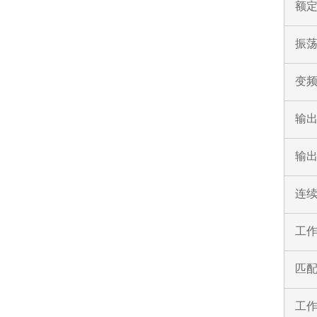
额
振
变
输
输
连
工
匹
工