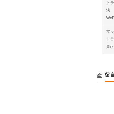
ト
法
WxD
マ
ト
量(k
留