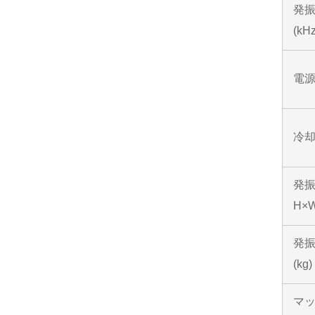
発
(kHz
電
冷
発
H×W
発
(kg)
マ