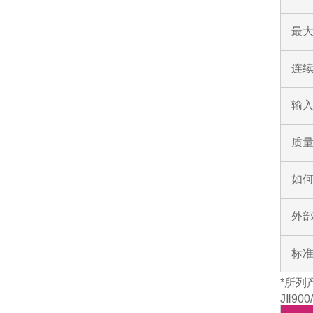
最
连
输入
质
如
外部
标
*所列
JⅡ90