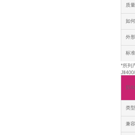
质
如
外形
标
*所列
JⅡ40
振
类
兼容