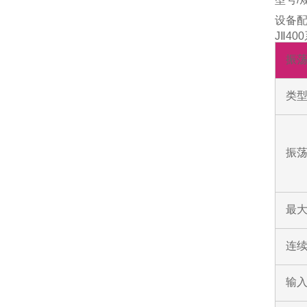
设备
JⅡ4
振
类
振荡
最
连
输入