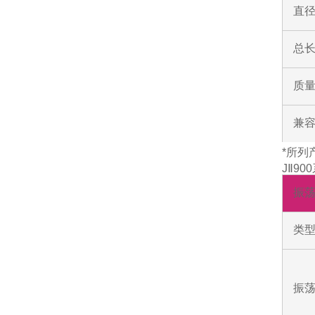
直
总
质
兼
*所列
JⅡ9
振
类
振荡