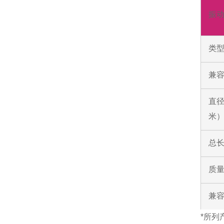
振
类
兼容
直
米
总
质
兼
*所列