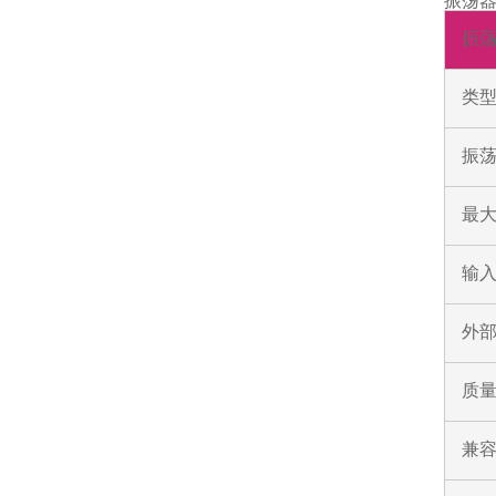
振荡
振
类
振荡
最
输入
外部
质
兼