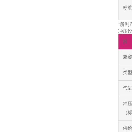
标
*所列
冲压
按
兼
类
气
冲
（
供给