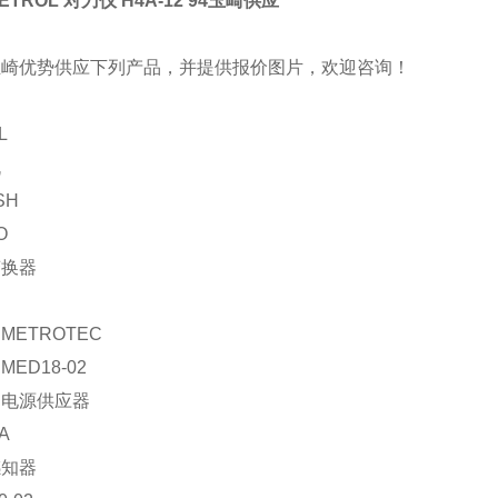
TROL 对刀仪 H4A-12 94玉崎供应
玉崎优势供应下列产品，并提供报价图片，欢迎咨询！
L
机
SH
O
变换器
METROTEC
ED18-02
：电源供应器
A
感知器