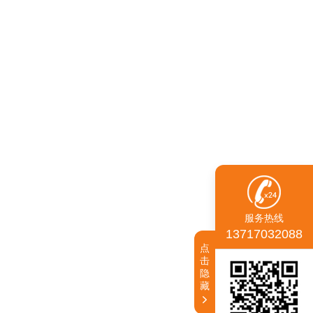
服务热线
13717032088
点
击
隐
藏