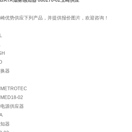
BATA烟雾感知器 080270-02玉崎供应
玉崎优势供应下列产品，并提供报价图片，欢迎咨询！
L
机
SH
O
变换器
METROTEC
ED18-02
：电源供应器
A
感知器