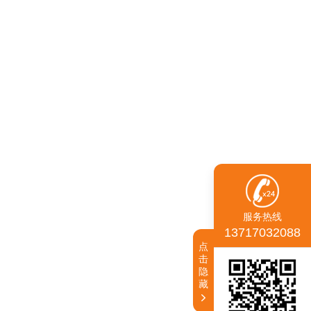
服务热线
13717032088
点
击
隐
藏