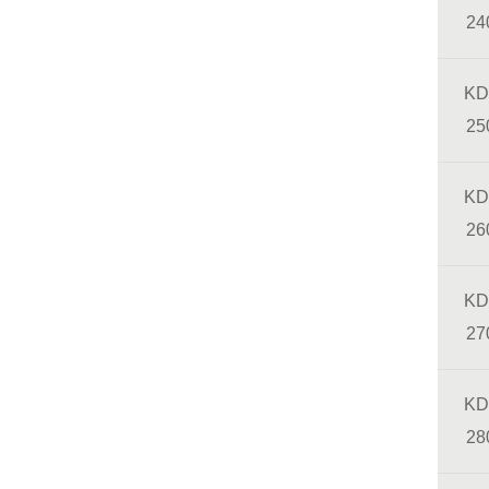
24
KD
25
KD
26
KD
27
KD
28