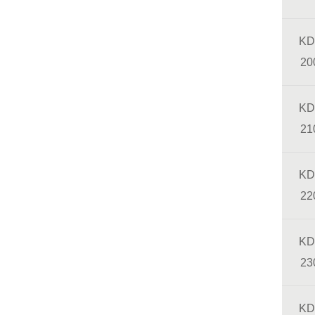
KD
20
KD
21
KD
22
KD
23
KD