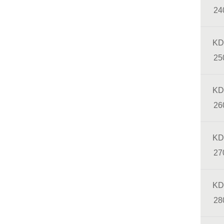
24
KD
25
KD
26
KD
27
KD
28