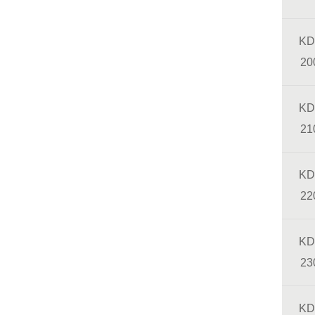
KD
20
KD
21
KD
22
KD
23
KD