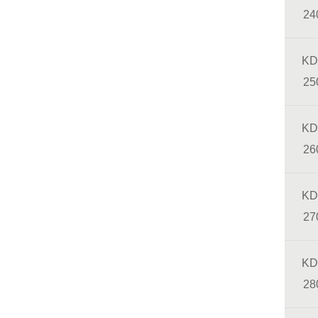
24
KD
25
KD
26
KD
27
KD
28