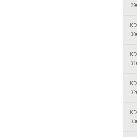
29
KD
30
KD
31
KD
32
KD
33