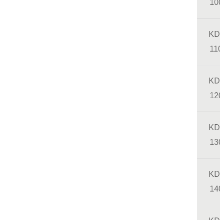
10
KD
11
KD
12
KD
13
KD
14