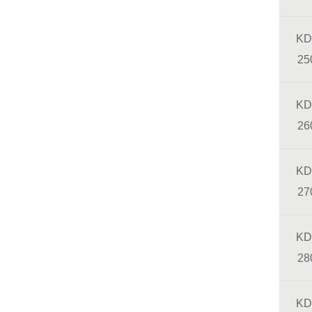
KD
25
KD
26
KD
27
KD
28
KD