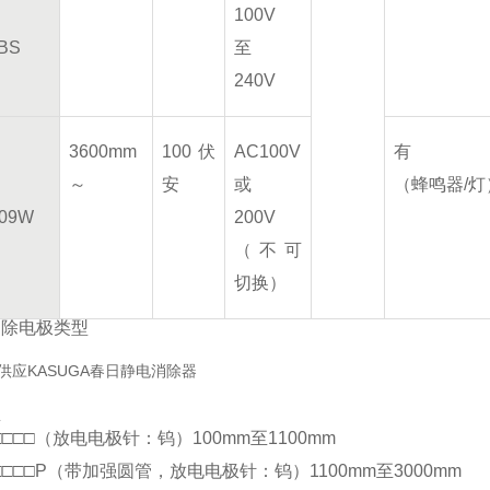
100V
BS
至
240V
3600mm
100伏
AC100V
有
～
安
或
（蜂鸣器/灯
309W
200V
（不可
切换）
消除电极类型
型
-□□□□（放电电极针：钨）100mm至1100mm
-□□□□P（带加强圆管，放电电极针：钨）1100mm至3000mm