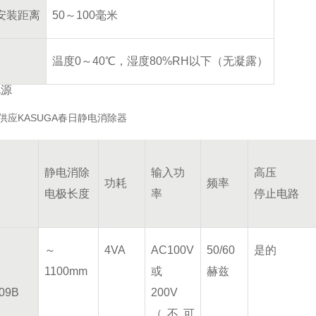
安装距离
50～100毫米
温度0～40℃，湿度80%RH以下（无凝露）
电源
静电消除
输入功
高压
功耗
频率
电极长度
率
停止电路
～
4VA
AC100V
50/60
是的
1100mm
或
赫兹
09B
200V
（不可