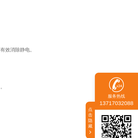
能有效消除静电。
动。
服务热线
13717032088
点
击
隐
藏