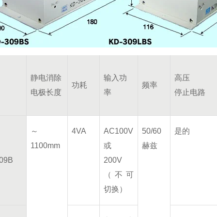
静电消除
输入功
高压
功耗
频率
电极长度
率
停止电路
～
4VA
AC100V
50/60
是的
1100mm
或
赫兹
09B
200V
（不可
切换）