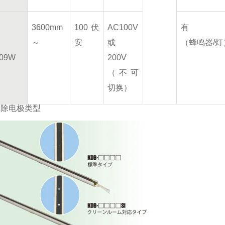
3600mm
100伏
AC100V
有
～
安
或
（蜂鸣器/灯
309W
200V
（不可
切换）
消除电极类型