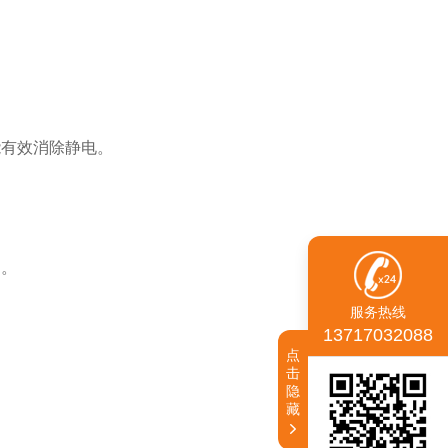
能有效消除静电。
动。
服务热线
13717032088
点
击
隐
藏